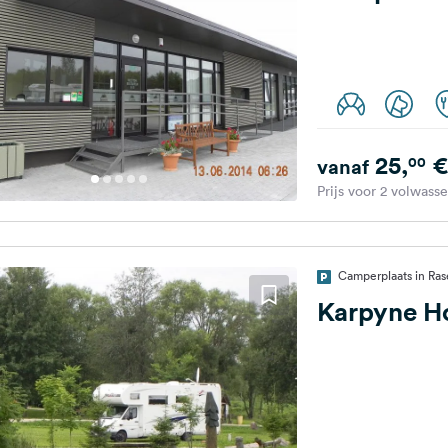
25,
€
00
vanaf
Prijs voor 2 volwass
Camperplaats in Ras
Karpyne H