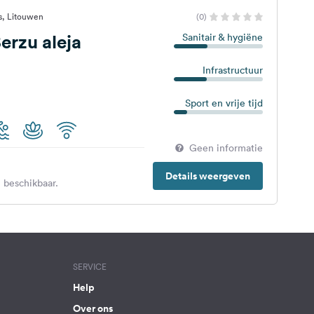
s, Litouwen
(0)
rzu aleja
Sanitair & hygiëne
Infrastructuur
Sport en vrije tijd
Geen informatie
Details weergeven
 beschikbaar.
SERVICE
Help
Over ons