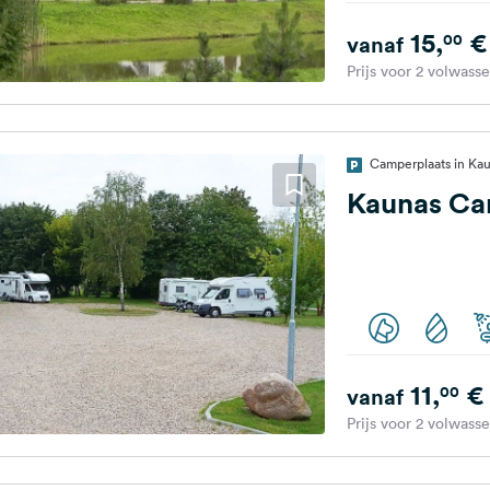
15,
€
00
vanaf
Prijs voor 2 volwass
Camperplaats in Ka
Kaunas Ca
11,
€
00
vanaf
Prijs voor 2 volwass