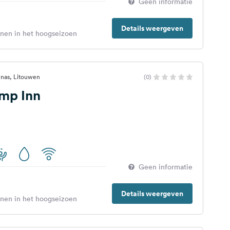
Geen informatie
Details weergeven
enen in het hoogseizoen
unas, Litouwen
(0)
mp Inn
Geen informatie
Details weergeven
enen in het hoogseizoen