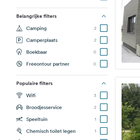
Belangrijke filters
Camping
2
Camperplaats
2
Boekbaar
0
Freeontour partner
0
Populaire filters
Wifi
3
Broodjesservice
2
Speeltuin
1
Chemisch toilet legen
1