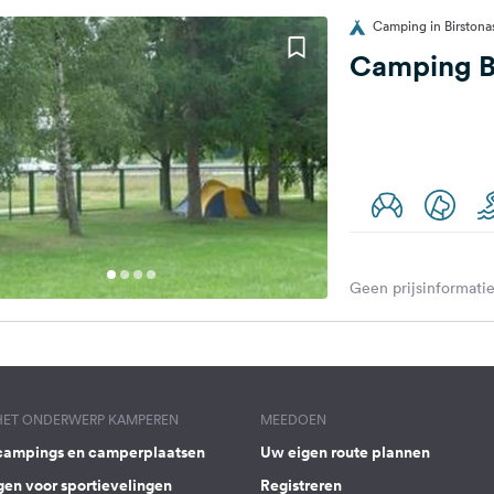
Camping in Birstona
Camping Be
Geen prijsinformatie
 HET ONDERWERP KAMPEREN
MEEDOEN
campings en camperplaatsen
Uw eigen route plannen
gen voor sportievelingen
Registreren