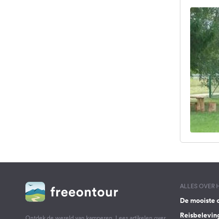
ALLES OVER
De mooiste 
Reisbelevin
Ontdek de wereld van kamperen. Lees artikelen over