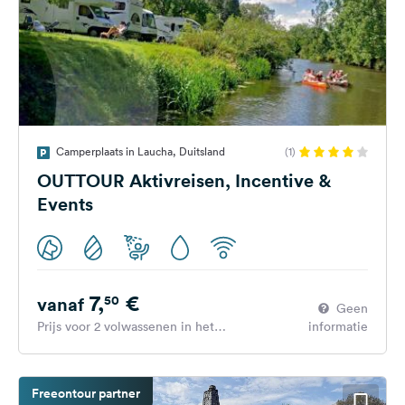
Camperplaats in Laucha, Duitsland
(1)
OUTTOUR Aktivreisen, Incentive &
Events
7,
€
50
vanaf
Geen
Prijs voor 2 volwassenen in het
informatie
hoogseizoen
Freeontour partner