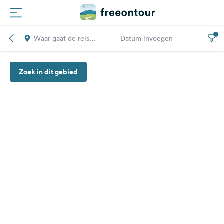
Waar gaat de reis
Datum invoegen
Routes
naar toe?
Zoek in dit gebied
Campings
Magazine
Partners
Registreren
Inloggen
Nieuwsbrief
Vragen &