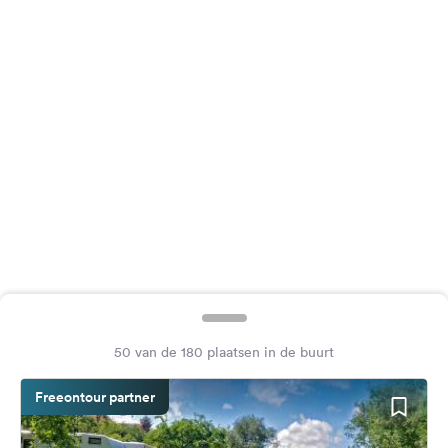
Feedback
Taal:
Nederlands
Volg
ons
op
social
media
Facebook
Instagram
50 van de 180 plaatsen in de buurt
Freeontour partner