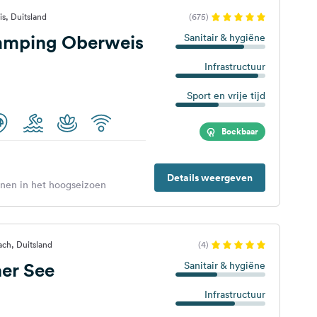
s, Duitsland
(675)
amping Oberweis
Sanitair & hygiëne
Infrastructuur
Sport en vrije tijd
Boekbaar
Details weergeven
enen in het hoogseizoen
ch, Duitsland
(4)
er See
Sanitair & hygiëne
Infrastructuur