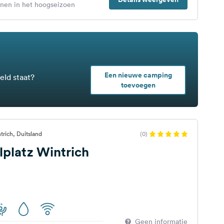
enen in het hoogseizoen
Een nieuwe camping
eld staat?
toevoegen
trich, Duitsland
(0)
lplatz Wintrich
Geen informatie