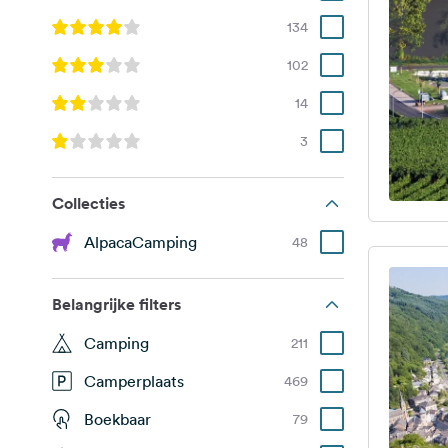
134
102
14
3
Collecties
AlpacaCamping
48
Belangrijke filters
Camping
211
Camperplaats
469
Boekbaar
79