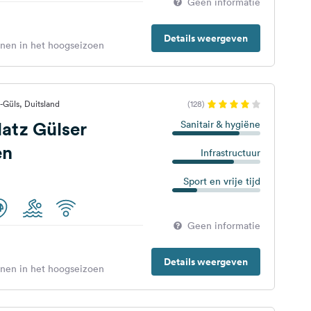
Geen informatie
Details weergeven
enen in het hoogseizoen
Güls, Duitsland
(128)
atz Gülser
Sanitair & hygiëne
en
Infrastructuur
Sport en vrije tijd
Geen informatie
Details weergeven
enen in het hoogseizoen