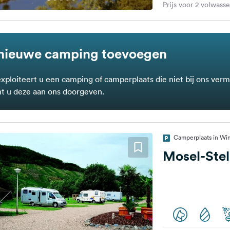
Prijs voor 2 volwass
nieuwe camping toevoegen
exploiteert u een camping of camperplaats die niet bij ons verm
t u deze aan ons doorgeven.
Camperplaats in Win
Mosel-Stel