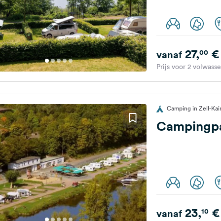
27,
€
00
vanaf
Prijs voor 2 volwass
Camping in Zell-Kai
Campingpa
23,
€
10
vanaf