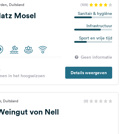
rden, Duitsland
(109)
atz Mosel
Sanitair & hygiëne
Infrastructuur
Sport en vrije tijd
Geen informatie
€
Details weergeven
enen in het hoogseizoen
r, Duitsland
(0)
 Weingut von Nell