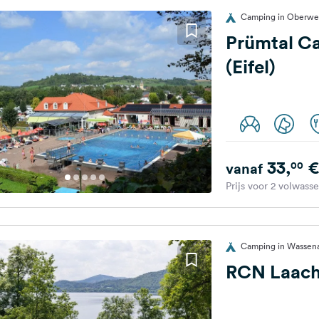
Camping in Oberwei
Prümtal C
(Eifel)
33,
€
00
vanaf
Prijs voor 2 volwass
Camping in Wassena
RCN Laach