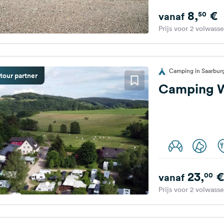
8,
€
50
vanaf
Prijs voor 2 volwass
Camping in Saarburg
tour partner
Camping W
23,
€
00
vanaf
Prijs voor 2 volwass