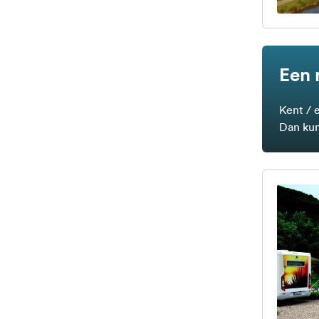
Een 
Kent / 
Dan kun