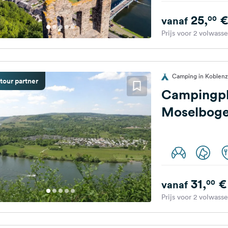
25,
€
00
vanaf
Prijs voor 2 volwass
Camping in Koblenz-
tour partner
Campingpl
Moselbog
31,
€
00
vanaf
Prijs voor 2 volwass