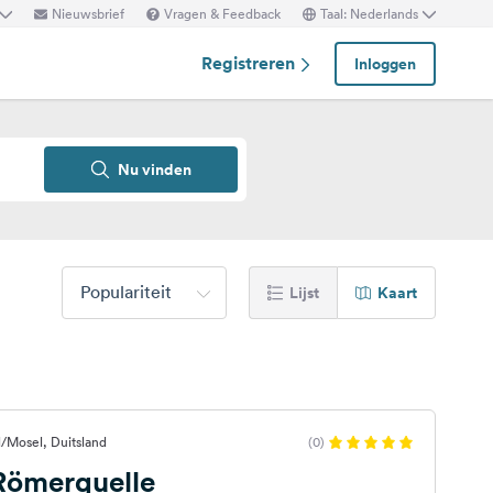
Nieuwsbrief
Vragen & Feedback
Taal: Nederlands
Registreren
Inloggen
Nu vinden
Populariteit
Lijst
Kaart
l/Mosel, Duitsland
(0)
 Römerquelle