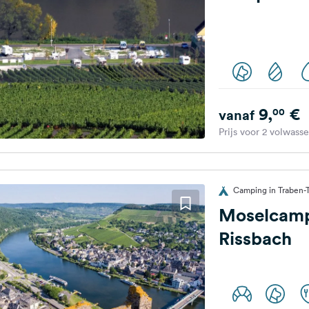
9,
€
00
vanaf
Prijs voor 2 volwass
Camping in Traben-T
Moselcamp
Rissbach