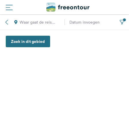
Waar gaat de reis
Datum invoegen
Routes
naar toe?
Zoek in dit gebied
Campings
Magazine
Partners
Registreren
Inloggen
Nieuwsbrief
Vragen &