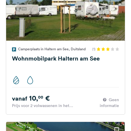
Camperplaats in Haltern am See, Duitsland
(1)
Wohnmobilpark Haltern am See
10,
€
00
vanaf
Geen
Prijs voor 2 volwassenen in het
informatie
hoogseizoen