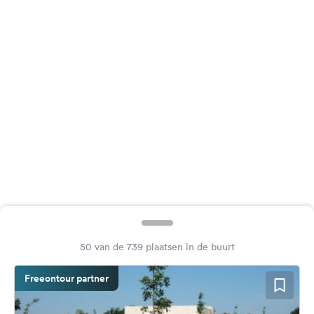
Feedback
Taal:
Nederlands
Volg
ons
op
social
media
Facebook
Instagram
50 van de 739 plaatsen in de buurt
Freeontour partner