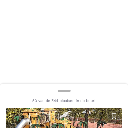
Feedback
Taal:
Nederlands
Volg
ons
op
social
media
Facebook
Instagram
50 van de 344 plaatsen in de buurt