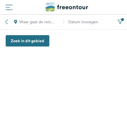
Waar gaat de reis
Datum invoegen
Routes
naar toe?
Zoek in dit gebied
Campings
Magazine
Partners
Registreren
Inloggen
Nieuwsbrief
Vragen &