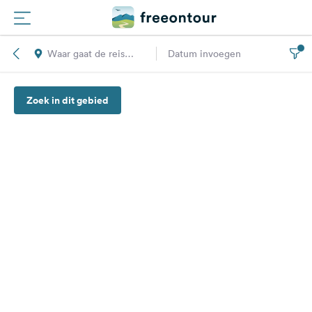
Waar gaat de reis
Datum invoegen
Routes
naar toe?
Zoek in dit gebied
Campings
Magazine
Partners
Registreren
Inloggen
Nieuwsbrief
Vragen &