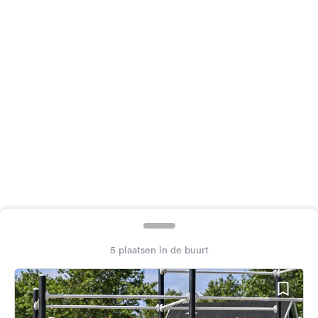
Feedback
Taal:
Nederlands
Volg
ons
op
social
media
Facebook
Instagram
5 plaatsen in de buurt