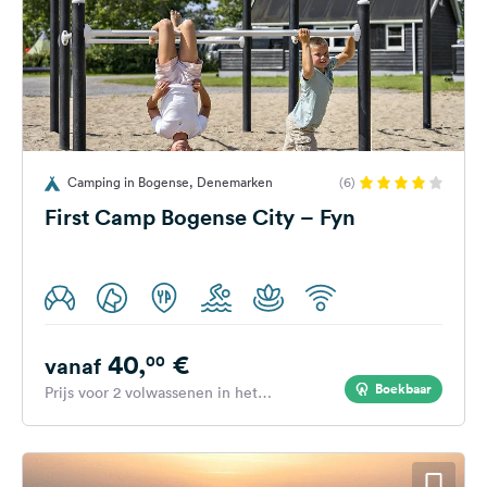
Camping in Bogense, Denemarken
(6)
First Camp Bogense City – Fyn
40,
€
00
vanaf
Boekbaar
Prijs voor 2 volwassenen in het
hoogseizoen