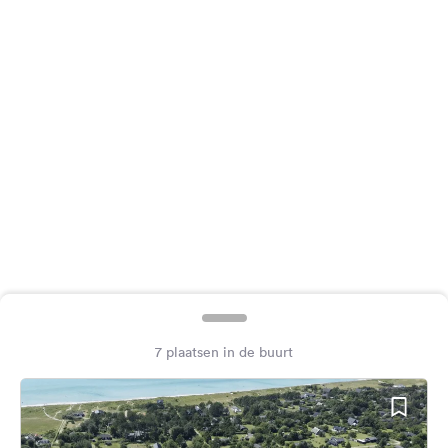
Feedback
Taal:
Nederlands
Volg
ons
op
social
media
Facebook
Instagram
7 plaatsen in de buurt