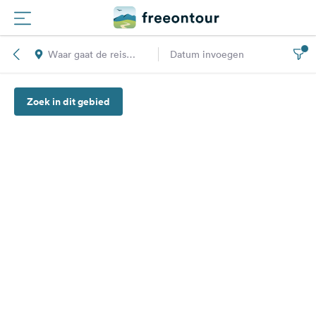
Waar gaat de reis
Datum invoegen
Routes
naar toe?
Zoek in dit gebied
Campings
Magazine
Partners
Registreren
Inloggen
Nieuwsbrief
Vragen &