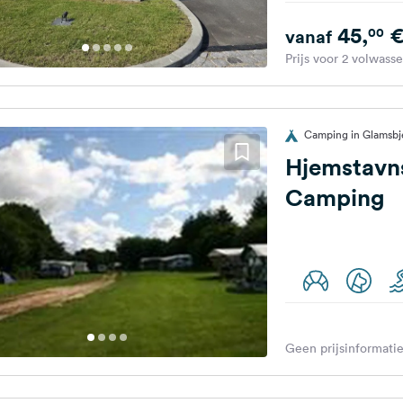
45,
00
vanaf
Prijs voor 2 volwass
Camping in Glamsb
Hjemstavn
Camping
Geen prijsinformatie