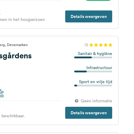
€
Details weergeven
enen in het hoogseizoen
jerg, Denemarken
(1)
sgårdens
Sanitair & hygiëne
Infrastructuur
Sport en vrije tijd
Geen informatie
Details weergeven
 beschikbaar.