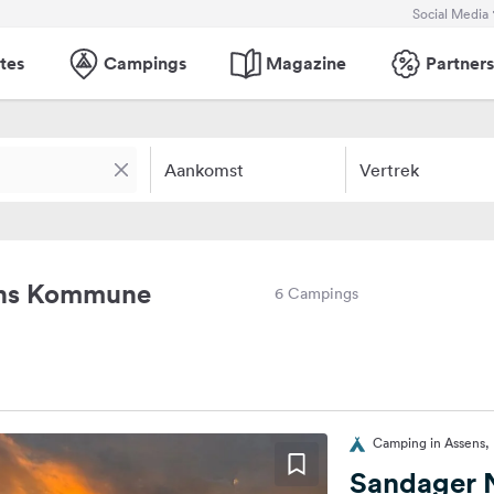
Social Media
tes
Campings
Magazine
Partners
Aankomst
Vertrek
ens Kommune
6 Campings
Camping in Assens
Sandager