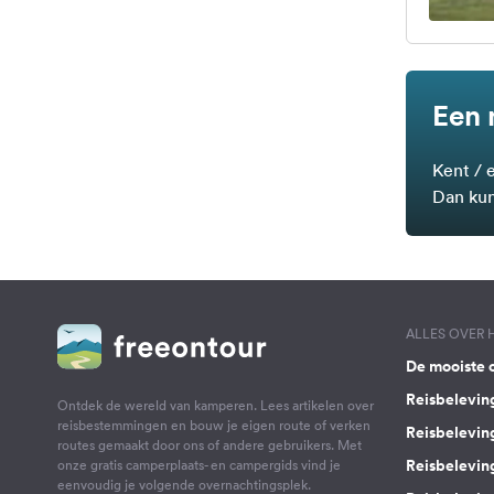
Een 
Kent / 
Dan kun
ALLES OVER
De mooiste 
Reisbelevin
Ontdek de wereld van kamperen. Lees artikelen over
reisbestemmingen en bouw je eigen route of verken
Reisbelevin
routes gemaakt door ons of andere gebruikers. Met
Reisbelevin
onze gratis camperplaats- en campergids vind je
eenvoudig je volgende overnachtingsplek.