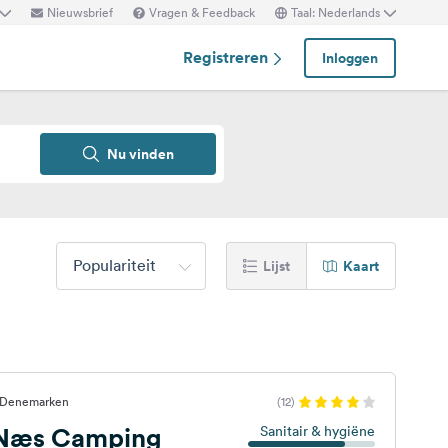
Nieuwsbrief
Vragen & Feedback
Taal: Nederlands
Registreren
Inloggen
Nu vinden
Populariteit
Lijst
Kaart
, Denemarken
(12)
 Næs Camping
Sanitair & hygiëne