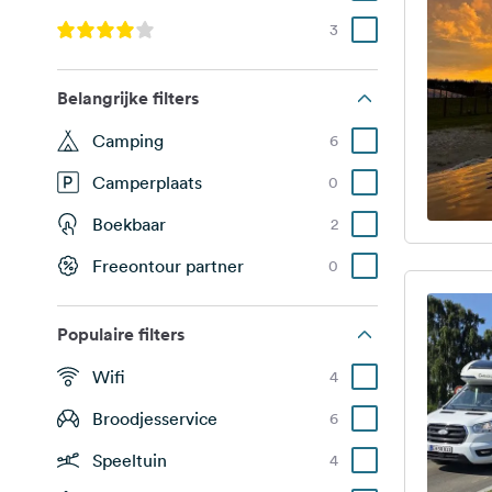
3
Belangrijke filters
Camping
6
Camperplaats
0
Boekbaar
2
Freeontour partner
0
Populaire filters
Wifi
4
Broodjesservice
6
Speeltuin
4