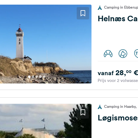
Camping in Ebberu
Helnæs C
28,
00
vanaf
Prijs voor 2 volwass
Camping in Haarby
Løgismose