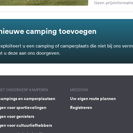
Geen prijsinformatie
nieuwe camping toevoegen
exploiteert u een camping of camperplaats die niet bij ons verm
t u deze aan ons doorgeven.
 HET ONDERWERP KAMPEREN
MEEDOEN
campings en camperplaatsen
Uw eigen route plannen
gen voor sportievelingen
Registreren
gen voor genieters
gen voor cultuurliefhebbers