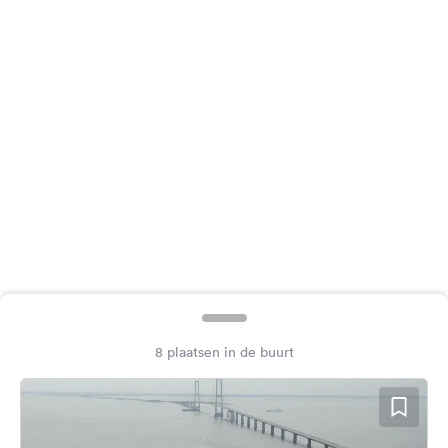
Feedback
Taal:
Nederlands
Volg
ons
op
social
media
Facebook
Instagram
8 plaatsen in de buurt