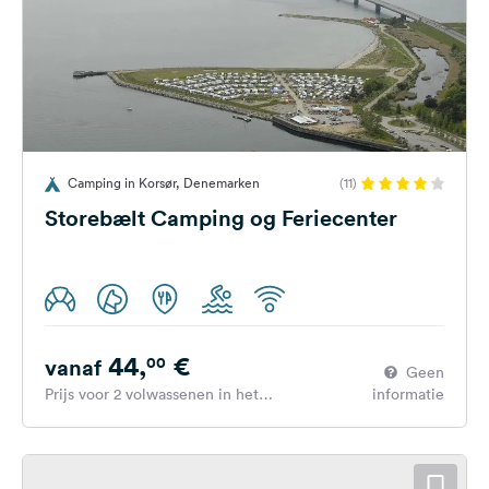
Camping in Korsør, Denemarken
(11)
Storebælt Camping og Feriecenter
44,
€
00
vanaf
Geen
Prijs voor 2 volwassenen in het
informatie
hoogseizoen