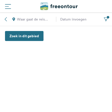
Waar gaat de reis
Datum invoegen
Routes
naar toe?
Zoek in dit gebied
Campings
Magazine
Partners
Registreren
Inloggen
Nieuwsbrief
Vragen &