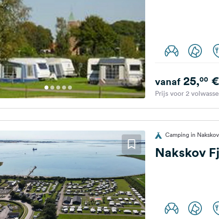
25,
€
00
vanaf
Prijs voor 2 volwass
Camping in Naksko
Nakskov F