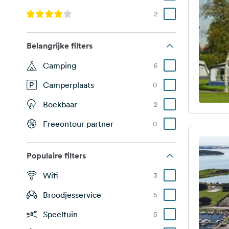
2
Belangrijke filters
Camping
6
Camperplaats
0
Boekbaar
2
Freeontour partner
0
Populaire filters
Wifi
3
Broodjesservice
5
Speeltuin
5