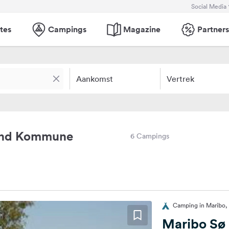
Social Media
tes
Campings
Magazine
Partners
Aankomst
Vertrek
land Kommune
6 Campings
Camping in Maribo
Maribo Sø