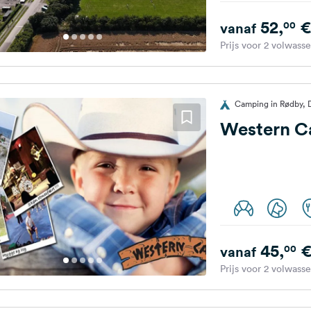
52,
€
00
vanaf
Prijs voor 2 volwass
Camping in Rødby,
Western 
45,
00
vanaf
Prijs voor 2 volwass