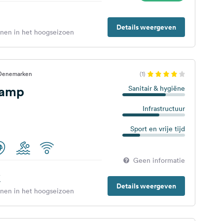
Details weergeven
enen in het hoogseizoen
 Denemarken
(1)
Camp
Sanitair & hygiëne
Infrastructuur
Sport en vrije tijd
Geen informatie
€
Details weergeven
enen in het hoogseizoen