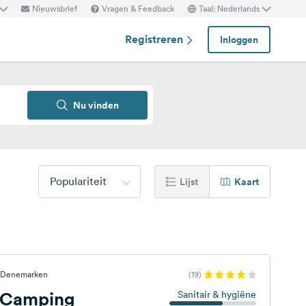
Nieuwsbrief
Vragen & Feedback
Taal: Nederlands
Registreren
Inloggen
Nu vinden
Populariteit
Lijst
Kaart
, Denemarken
(19)
 Camping
Sanitair & hygiëne