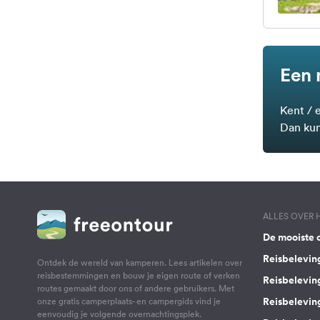
Een 
Kent / 
Dan kun
ALLES OVER
De mooiste 
Reisbelevin
Ontdek de wereld van kamperen. Lees artikelen over
reisbestemmingen en bouw je eigen route of verken
Reisbelevin
routes gemaakt door ons of andere gebruikers. Met
Reisbelevin
onze gratis camperplaats- en campergids vind je
eenvoudig je volgende overnachtingsplek.