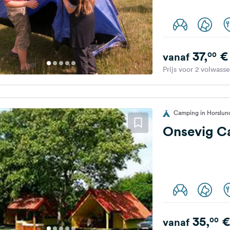
37,
€
00
vanaf
Prijs voor 2 volwass
Camping in Horslu
Onsevig C
35,
€
00
vanaf