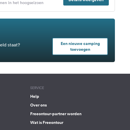
enen in het hoogseizoen
Een nieuwe camping
eld staat?
toevoegen
SERVICE
Help
Over ons
Freeontour-partner worden
Wat is Freeontour