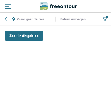
Waar gaat de reis
Datum invoegen
Routes
naar toe?
Zoek in dit gebied
Campings
Magazine
Partners
Registreren
Inloggen
Nieuwsbrief
Vragen &