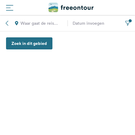
Waar gaat de reis
Datum invoegen
Routes
naar toe?
Zoek in dit gebied
Campings
Magazine
Partners
Registreren
Inloggen
Nieuwsbrief
Vragen &