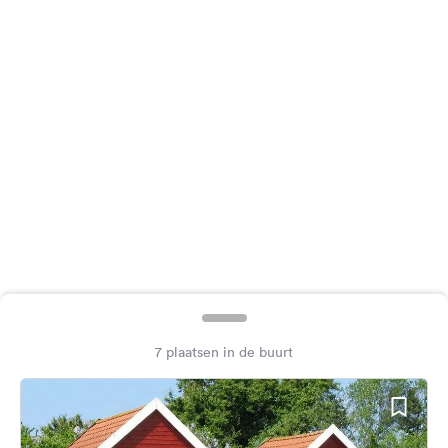
Feedback
Taal:
Nederlands
Volg
ons
op
social
media
Facebook
Instagram
7 plaatsen in de buurt