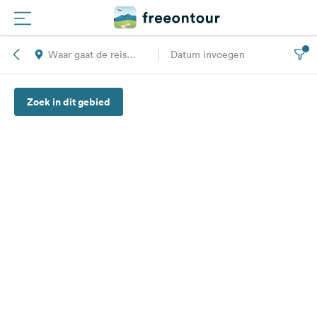
Waar gaat de reis
Datum invoegen
Routes
naar toe?
Zoek in dit gebied
Campings
Magazine
Partners
Registreren
Inloggen
Nieuwsbrief
Vragen &