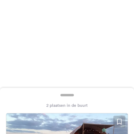
Feedback
Taal:
Nederlands
Volg
ons
op
social
media
Facebook
Instagram
2 plaatsen in de buurt