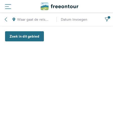
Waar gaat de reis
Datum invoegen
Routes
naar toe?
Zoek in dit gebied
Campings
Magazine
Partners
Registreren
Inloggen
Nieuwsbrief
Vragen &