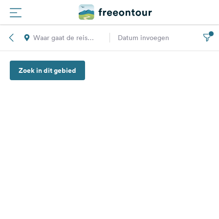
Waar gaat de reis
Datum invoegen
Routes
naar toe?
Zoek in dit gebied
Campings
Magazine
Partners
Registreren
Inloggen
Nieuwsbrief
Vragen &