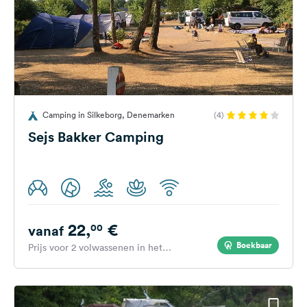
Camping in Silkeborg, Denemarken
(4)
Sejs Bakker Camping
22,
€
00
vanaf
Boekbaar
Prijs voor 2 volwassenen in het
hoogseizoen