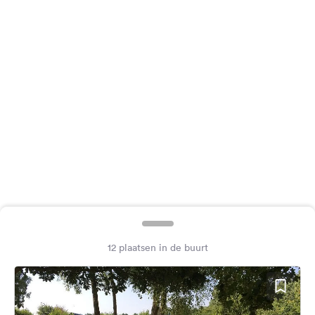
Feedback
Taal:
Nederlands
Volg
ons
op
social
media
Facebook
Instagram
12 plaatsen in de buurt