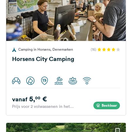
Camping in Horsens, Denemarken
(15)
Horsens City Camping
5,
€
00
vanaf
Boekbaar
Prijs voor 2 volwassenen in het
hoogseizoen