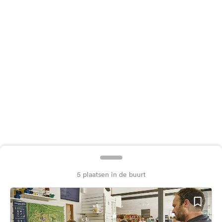
Feedback
Taal:
Nederlands
Volg
ons
op
social
media
Facebook
Instagram
5 plaatsen in de buurt