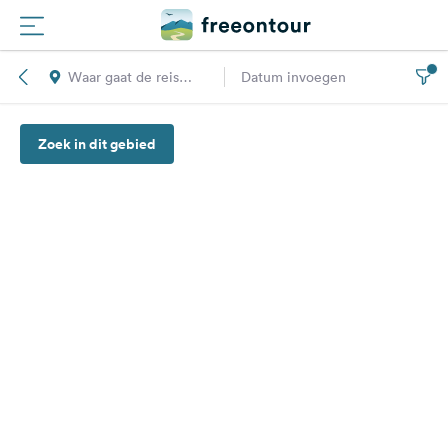
Waar gaat de reis
Datum invoegen
Routes
naar toe?
Zoek in dit gebied
Campings
Magazine
Partners
Registreren
Inloggen
Nieuwsbrief
Vragen &