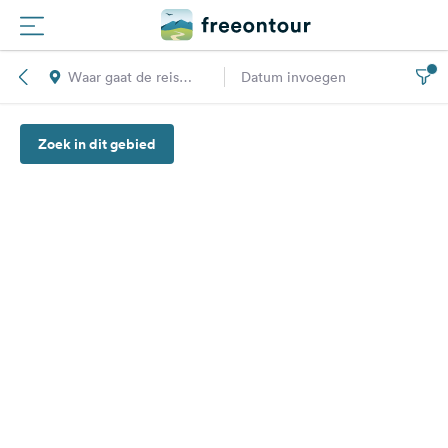
Waar gaat de reis
Datum invoegen
Routes
naar toe?
Zoek in dit gebied
Campings
Magazine
Partners
Registreren
Inloggen
Nieuwsbrief
Vragen &