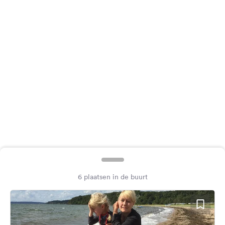
Feedback
Taal:
Nederlands
Volg
ons
op
social
media
Facebook
Instagram
6 plaatsen in de buurt