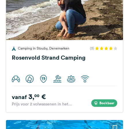
Camping in Stouby, Denemarken
(3)
Rosenvold Strand Camping
3,
€
00
vanaf
Boekbaar
Prijs voor 2 volwassenen in het
hoogseizoen