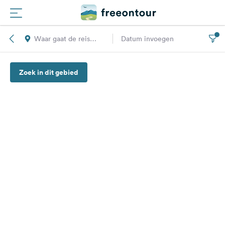
Waar gaat de reis
Datum invoegen
Routes
naar toe?
Zoek in dit gebied
Campings
Magazine
Partners
Registreren
Inloggen
Nieuwsbrief
Vragen &