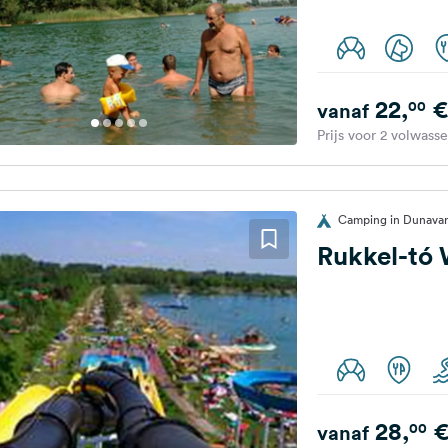
22,
€
00
vanaf
Prijs voor 2 volwass
Camping in Dunavar
Rukkel-tó
28,
00
vanaf