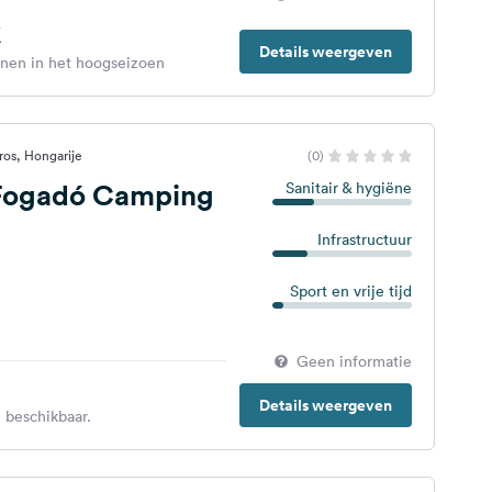
€
Details weergeven
enen in het hoogseizoen
os, Hongarije
(0)
 Fogadó Camping
Sanitair & hygiëne
Infrastructuur
Sport en vrije tijd
Geen informatie
Details weergeven
 beschikbaar.