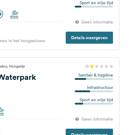
Sport en vrije tijd
Geen informatie
Details weergeven
enen in het hoogseizoen
sány, Hongarije
(1)
 Waterpark
Sanitair & hygiëne
Infrastructuur
Sport en vrije tijd
Geen informatie
€
Details weergeven