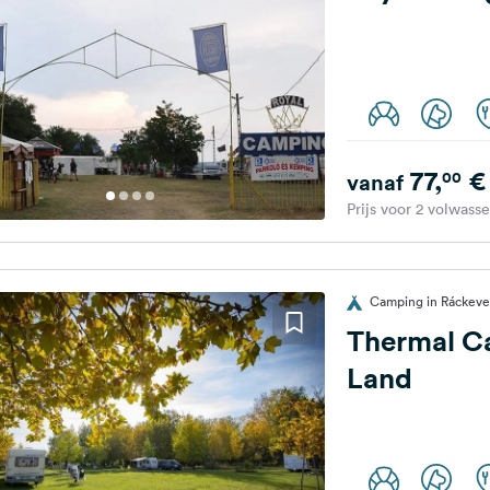
77,
€
00
vanaf
Prijs voor 2 volwass
Camping in Ráckeve
Thermal C
Land