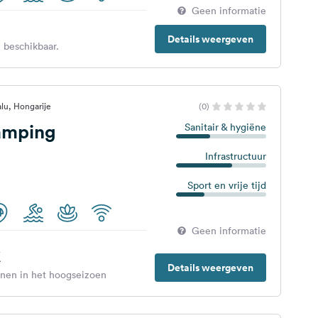
Geen informatie
Details weergeven
 beschikbaar.
alu, Hongarije
(0)
amping
Sanitair & hygiëne
Infrastructuur
Sport en vrije tijd
Geen informatie
€
Details weergeven
enen in het hoogseizoen