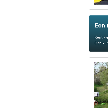
Een 
Kent / 
Dan kun