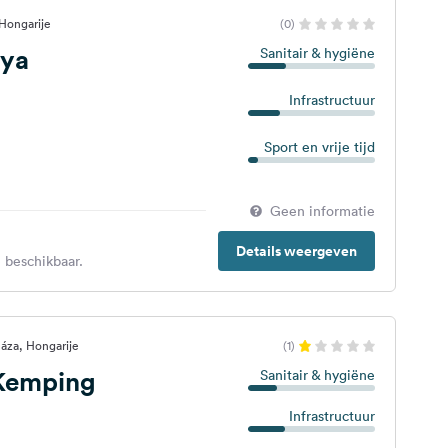
Hongarije
(0)
nya
Sanitair & hygiëne
Infrastructuur
Sport en vrije tijd
Geen informatie
Details weergeven
 beschikbaar.
áza, Hongarije
(1)
 Kemping
Sanitair & hygiëne
Infrastructuur