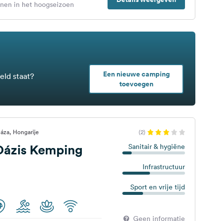
enen in het hoogseizoen
Een nieuwe camping
eld staat?
toevoegen
áza, Hongarije
(2)
Oázis Kemping
Sanitair & hygiëne
Infrastructuur
Sport en vrije tijd
Geen informatie