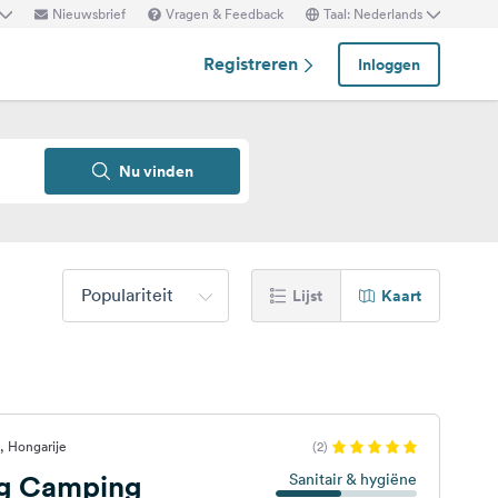
Nieuwsbrief
Vragen & Feedback
Taal: Nederlands
Registreren
Inloggen
Nu vinden
Populariteit
Lijst
Kaart
, Hongarije
(2)
ng Camping
Sanitair & hygiëne