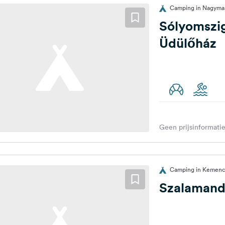
Camping in Nagymar
Sólyomszi
Üdülőház
Geen prijsinformatie
Camping in Kemence
Szalamand