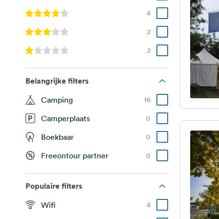
4
2
2
Belangrijke filters
Camping
16
Camperplaats
0
Boekbaar
0
Freeontour partner
0
Populaire filters
Wifi
4