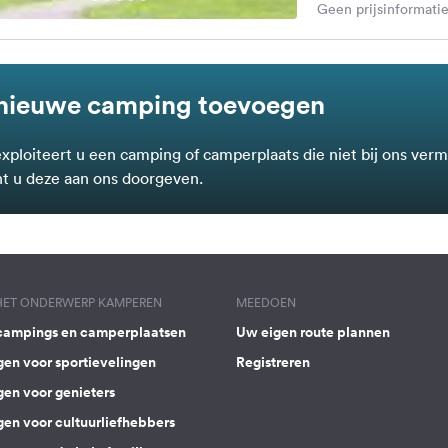
Geen prijsinformatie
nieuwe camping toevoegen
exploiteert u een camping of camperplaats die niet bij ons verm
t u deze aan ons doorgeven.
 HET ONDERWERP KAMPEREN
MEEDOEN
campings en camperplaatsen
Uw eigen route plannen
gen voor sportievelingen
Registreren
gen voor genieters
gen voor cultuurliefhebbers