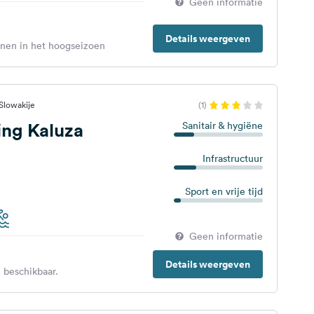
Geen informatie
Details weergeven
enen in het hoogseizoen
Slowakije
(1)
ng Kaluza
Sanitair & hygiëne
Infrastructuur
Sport en vrije tijd
Geen informatie
Details weergeven
 beschikbaar.