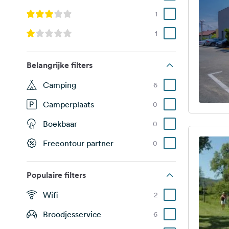
1
1
Belangrijke filters
Camping
6
Camperplaats
0
Boekbaar
0
Freeontour partner
0
Populaire filters
Wifi
2
Broodjesservice
6