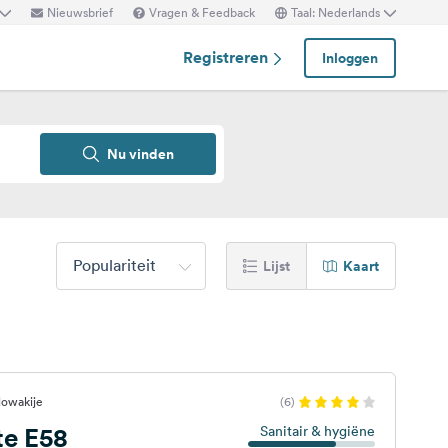
Nieuwsbrief
Vragen & Feedback
Taal: Nederlands
Registreren
Inloggen
Nu vinden
Populariteit
Lijst
Kaart
lowakije
(6)
e E58
Sanitair & hygiëne