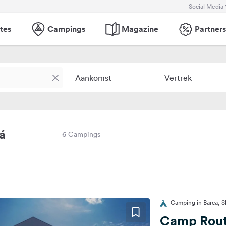
Social Media
tes
Campings
Magazine
Partners
Aankomst
Vertrek
á
6 Campings
Camping in Barca, S
Camp Rout