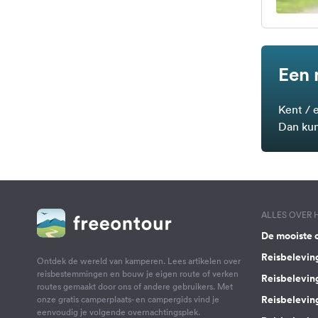
Een 
Kent / 
Dan kun
ALLES OVER
De mooiste 
Reisbelevin
Ontdek de wereld van kamperen. Lees artikelen over
reisbestemmingen en bouw je eigen route of verken
Reisbelevin
routes gemaakt door ons of andere gebruikers. Met
Reisbelevin
onze gratis camperplaats- en campergids vind je
eenvoudig je volgende overnachtingsplek.