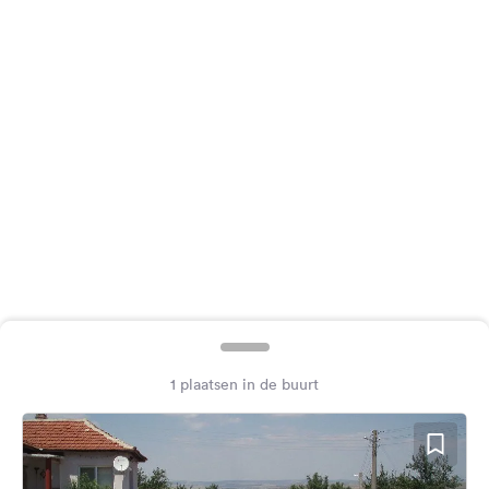
Feedback
Taal:
Nederlands
Volg
ons
op
social
media
Facebook
Instagram
1 plaatsen in de buurt