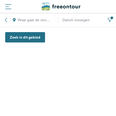
Waar gaat de reis
Datum invoegen
Routes
naar toe?
Zoek in dit gebied
Campings
Magazine
Partners
Registreren
Inloggen
Nieuwsbrief
Vragen &