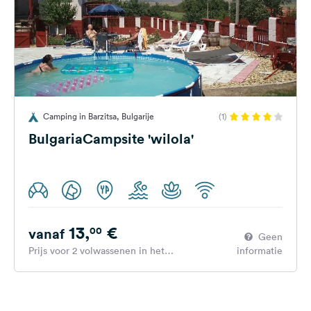
Camping in Barzitsa, Bulgarije
(1)
BulgariaCampsite 'wilola'
13,
€
00
vanaf
Geen
Prijs voor 2 volwassenen in het
informatie
hoogseizoen