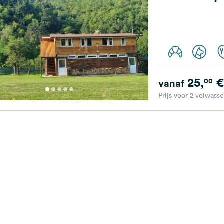
25,
€
00
vanaf
Prijs voor 2 volwass