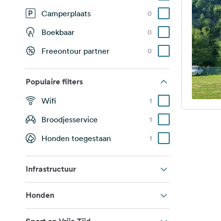
Camperplaats
0
Boekbaar
0
Freeontour partner
0
Populaire filters
Wifi
1
Broodjesservice
1
Honden toegestaan
1
Infrastructuur
Honden