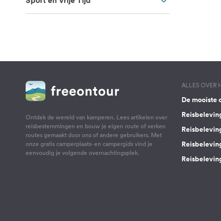
Sport en Vrije Tijd
ALLES OVER
De mooiste 
Reisbelevin
Ontdek de wereld van kamperen. Lees artikelen over
reisbestemmingen en bouw je eigen route of verken
Reisbelevin
routes gemaakt door ons of andere gebruikers. Met
Reisbelevin
onze gratis camperplaats- en campergids vind je
eenvoudig je volgende overnachtingsplek.
Reisbeleving