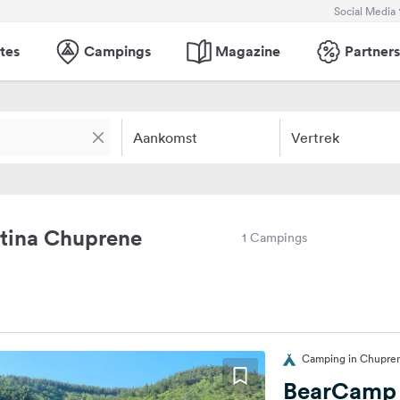
Social Media
tes
Campings
Magazine
Partners
Aankomst
Vertrek
tina Chuprene
1 Campings
Camping in Chuprene
BearCamp