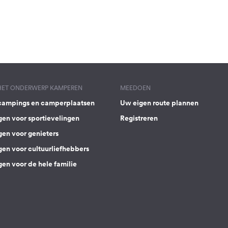
 HET ONDERWERP KAMPEREN
MEEDOEN
campings en camperplaatsen
Uw eigen route plannen
gen voor sportievelingen
Registreren
gen voor genieters
gen voor cultuurliefhebbers
en voor de hele familie