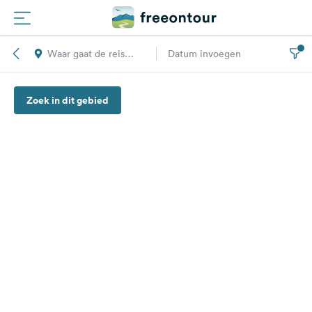
Waar gaat de reis
Datum invoegen
Routes
naar toe?
Zoek in dit gebied
Campings
Magazine
Partners
Registreren
Inloggen
Nieuwsbrief
Vragen &