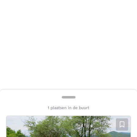
Feedback
Taal:
Nederlands
Volg
ons
op
social
media
Facebook
Instagram
1 plaatsen in de buurt