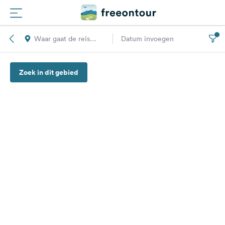
Waar gaat de reis
Datum invoegen
Routes
naar toe?
Zoek in dit gebied
Campings
Magazine
Partners
Registreren
Inloggen
Nieuwsbrief
Vragen &