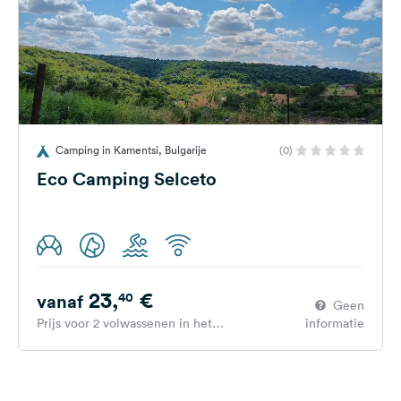
Camping in Kamentsi, Bulgarije
(0)
Eco Camping Selceto
23,
€
40
vanaf
Geen
Prijs voor 2 volwassenen in het
informatie
hoogseizoen