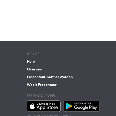
SERVICE
Help
Over ons
Freeontour-partner worden
Wat is Freeontour
FREEONTOUR APPS