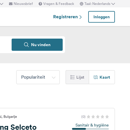
Nieuwsbrief
Vragen & Feedback
Taal: Nederlands
Registreren
Inloggen
Nu vinden
Populariteit
Lijst
Kaart
, Bulgarije
(0)
ng Selceto
Sanitair & hygiëne