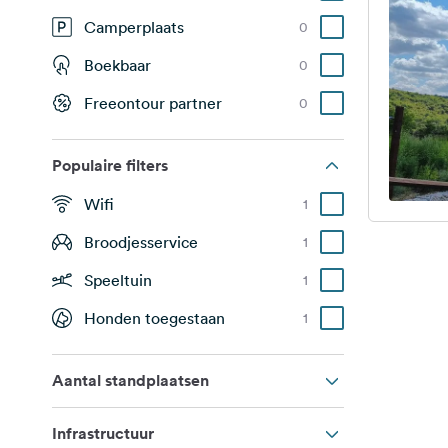
Camperplaats
0
Boekbaar
0
Freeontour partner
0
Populaire filters
Wifi
1
Broodjesservice
1
Speeltuin
1
Honden toegestaan
1
Aantal standplaatsen
Infrastructuur