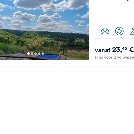
23,
€
40
vanaf
Prijs voor 2 volwass