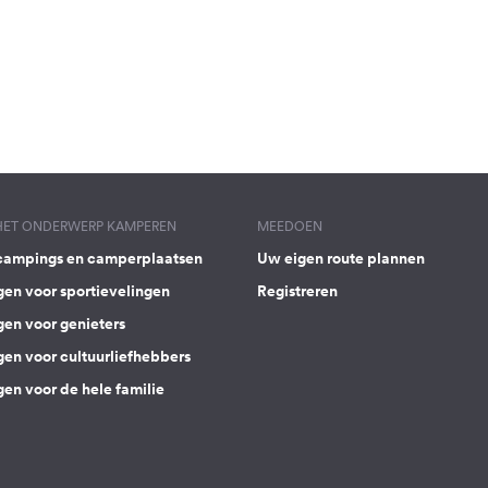
 HET ONDERWERP KAMPEREN
MEEDOEN
campings en camperplaatsen
Uw eigen route plannen
gen voor sportievelingen
Registreren
gen voor genieters
gen voor cultuurliefhebbers
en voor de hele familie