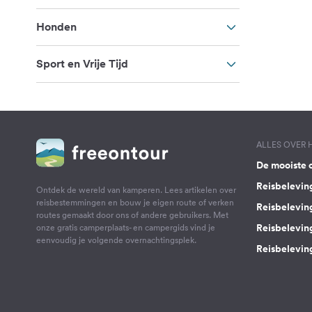
Honden
Sport en Vrije Tijd
ALLES OVER
De mooiste 
Reisbelevin
Ontdek de wereld van kamperen. Lees artikelen over
reisbestemmingen en bouw je eigen route of verken
Reisbelevin
routes gemaakt door ons of andere gebruikers. Met
Reisbelevin
onze gratis camperplaats- en campergids vind je
eenvoudig je volgende overnachtingsplek.
Reisbeleving