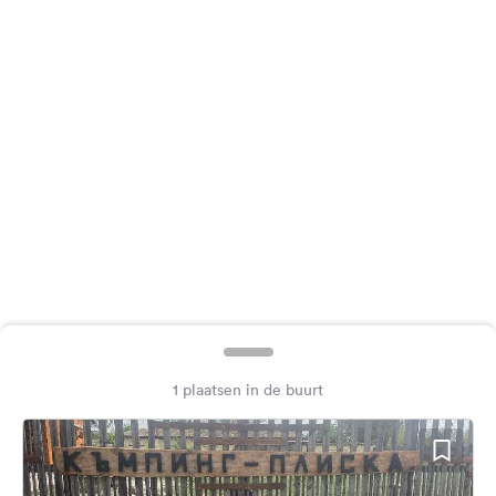
Feedback
Taal:
Nederlands
Volg
ons
op
social
media
Facebook
Instagram
1 plaatsen in de buurt