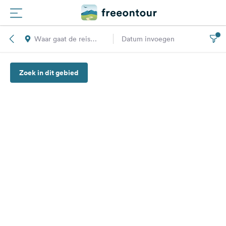
Waar gaat de reis
Datum invoegen
Routes
naar toe?
Zoek in dit gebied
Campings
Magazine
Partners
Registreren
Inloggen
Nieuwsbrief
Vragen &