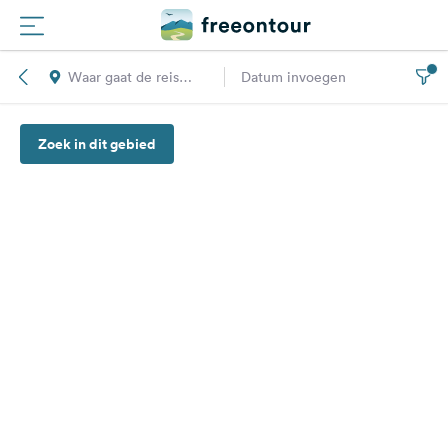
Waar gaat de reis
Datum invoegen
Routes
naar toe?
Zoek in dit gebied
Campings
Magazine
Partners
Registreren
Inloggen
Nieuwsbrief
Vragen &