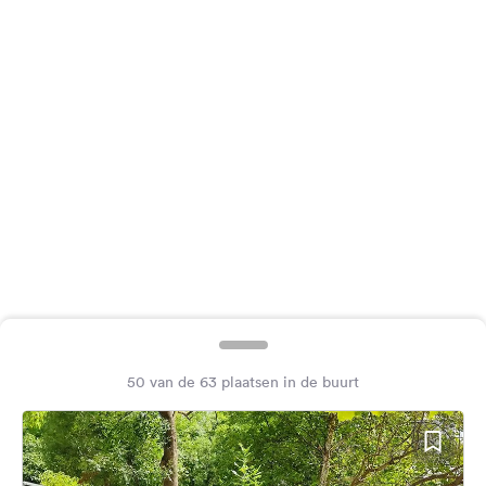
Feedback
Taal:
Nederlands
Volg
ons
op
social
media
Facebook
Instagram
50 van de 63 plaatsen in de buurt