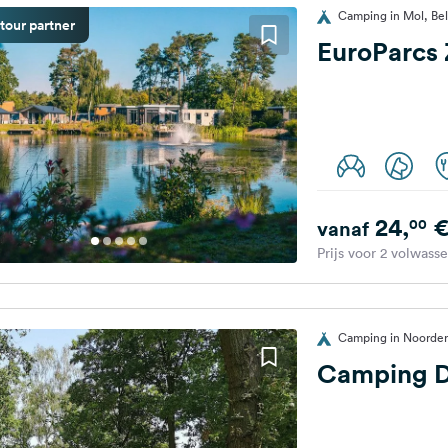
Camping in Mol, Bel
tour partner
EuroParcs 
24,
00
vanaf
Prijs voor 2 volwass
Camping in Noorderw
Camping D