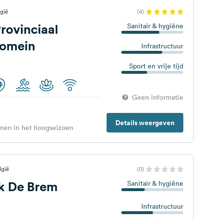
gië
(4)
rovinciaal
Sanitair & hygiëne
domein
Infrastructuur
Sport en vrije tijd
Geen informatie
Details weergeven
enen in het hoogseizoen
lgië
(0)
rk De Brem
Sanitair & hygiëne
Infrastructuur