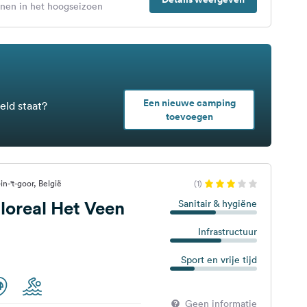
enen in het hoogseizoen
Een nieuwe camping
eld staat?
toevoegen
in-'t-goor, België
(1)
oreal Het Veen
Sanitair & hygiëne
Infrastructuur
Sport en vrije tijd
Geen informatie