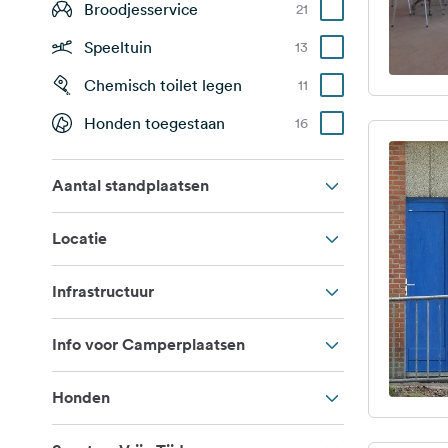
Broodjesservice
21
Speeltuin
13
Chemisch toilet legen
11
Honden toegestaan
16
Aantal standplaatsen
Locatie
Infrastructuur
Info voor Camperplaatsen
Honden