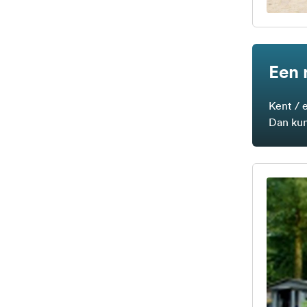
Een 
Kent / 
Dan kun