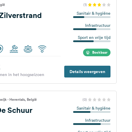
gië
(1)
Zilverstrand
Sanitair & hygiëne
Infrastructuur
Sport en vrije tijd
Boekbaar
€
Details weergeven
enen in het hoogseizoen
ijk - Herentals, België
(0)
e Schuur
Sanitair & hygiëne
Infrastructuur