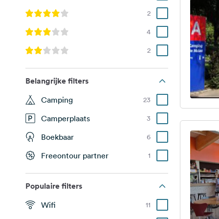
2
4
2
Belangrijke filters
Camping
23
Camperplaats
3
Boekbaar
6
Freeontour partner
1
Populaire filters
Wifi
11