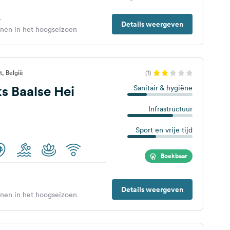
€
Details weergeven
enen in het hoogseizoen
, België
(1)
s Baalse Hei
Sanitair & hygiëne
Infrastructuur
Sport en vrije tijd
Boekbaar
Details weergeven
enen in het hoogseizoen