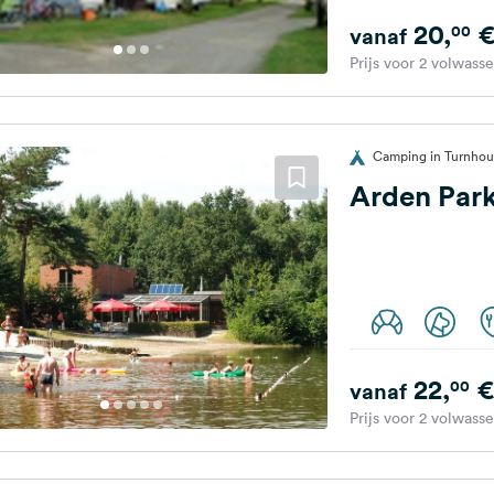
20,
00
vanaf
Prijs voor 2 volwass
Camping in Turnhout
Arden Park
22,
€
00
vanaf
Prijs voor 2 volwass