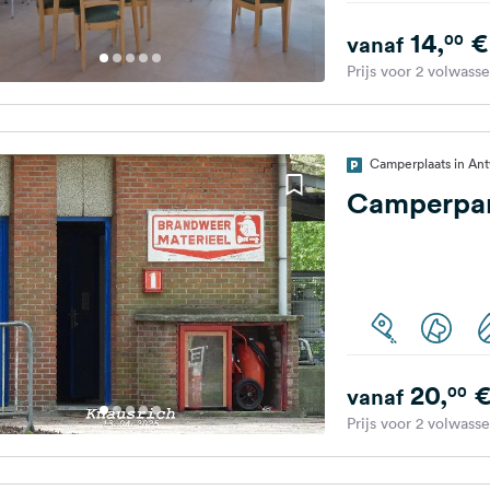
14,
€
00
vanaf
Prijs voor 2 volwass
Camperplaats in An
Camperpar
20,
00
vanaf
Prijs voor 2 volwass