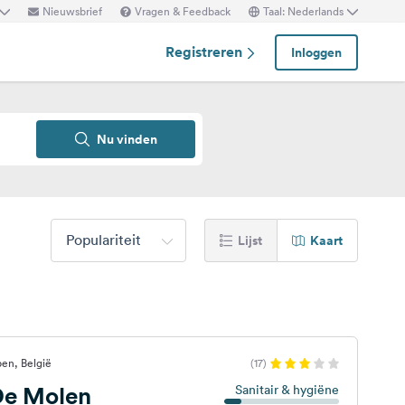
Nieuwsbrief
Vragen & Feedback
Taal: Nederlands
Registreren
Inloggen
Nu vinden
Populariteit
Lijst
Kaart
en, België
(17)
e Molen
Sanitair & hygiëne