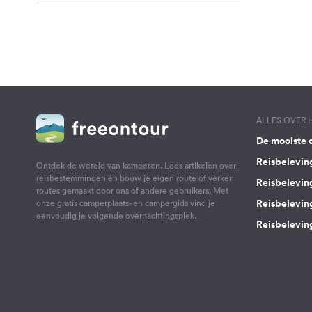
ALLES OVER
De mooiste 
Reisbelevin
Ontdek de wereld van kamperen. Lees artikelen over
reisbestemmingen en bouw je eigen route of verken
Reisbelevin
routes gemaakt door ons of andere gebruikers. Met
Reisbelevin
onze gratis camperplaats- en campergids vind je
eenvoudig je volgende overnachtingsplek.
Reisbeleving