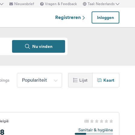
Nieuwsbrief
Vragen & Feedback
Taal: Nederlands
Registreren
Inloggen
Nu vinden
Populariteit
Lijst
Kaart
pings
elgië
(0)
58
Sanitair & hygiëne