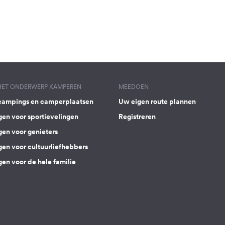
 HET ONDERWERP KAMPEREN
MEEDOEN
campings en camperplaatsen
Uw eigen route plannen
gen voor sportievelingen
Registreren
gen voor genieters
gen voor cultuurliefhebbers
en voor de hele familie