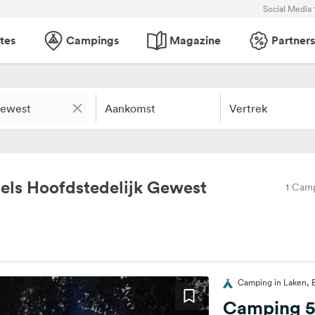
Social Media
tes
Campings
Magazine
Partners
Aankomst
Vertrek
els Hoofdstedelijk Gewest
1 Cam
Camping in Laken, B
Camping 