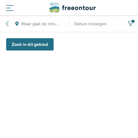
Waar gaat de reis
Datum invoegen
Routes
naar toe?
Zoek in dit gebied
Campings
Magazine
Partners
Registreren
Inloggen
Nieuwsbrief
Vragen &