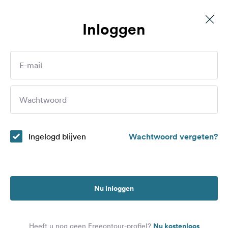
Inloggen
Parcheggio Pubblico
Routes
E-mail
Campings
Wie bent u?
Wachtwoord
Magazine
Partners
Ingelogd blijven
Wachtwoord vergeten?
Registreren
Inloggen
Nu inloggen
Nieuwsbrief
Nu kostenloos
Heeft u nog geen Freeontour-profiel?
Vragen &