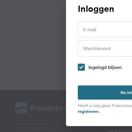
Inloggen
Camp
E-mail
Wachtwoord
Ingelogd blijven
Nu in
ALLES OVER
Heeft u nog geen Freeontour
registreren.
De mooiste 
Reisbelevin
Ontdek de wereld van kamperen. Lees artikelen over
reisbestemmingen en bouw je eigen route of verken
Reisbelevin