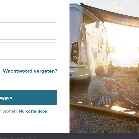
ingeigenaar
Gast
Wachtwoord vergeten?
loggen
 HET ONDERWERP KAMPEREN
MEEDOEN
Nu kostenloos
-profiel?
campings en camperplaatsen
Uw eigen route plannen
gen voor sportievelingen
Registreren
gen voor genieters