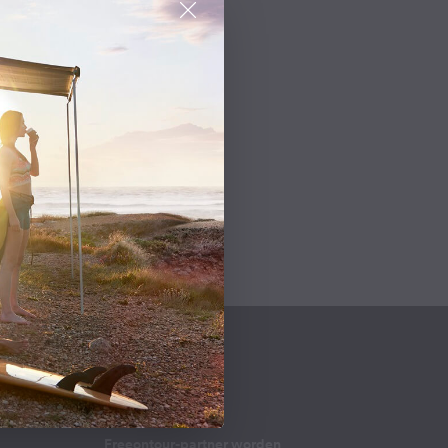
Verder
SERVICE
Help
Over ons
Freeontour-partner worden