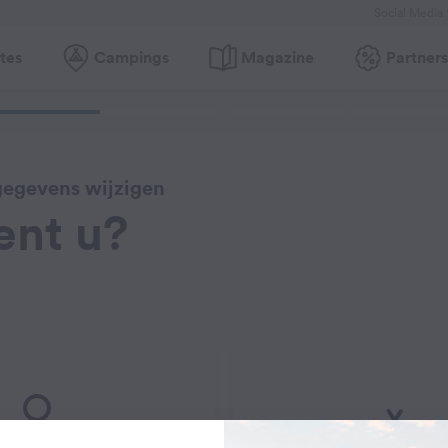
Social Media
tes
Campings
Magazine
Partners
egevens wijzigen
ent u?