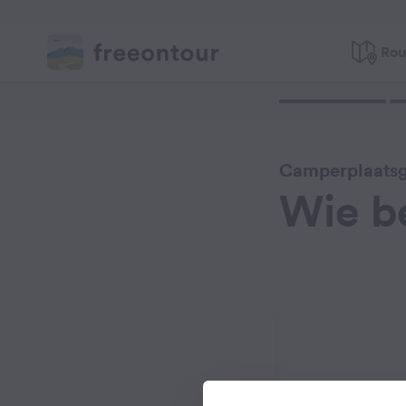
Rou
Camperplaatsg
Wie b