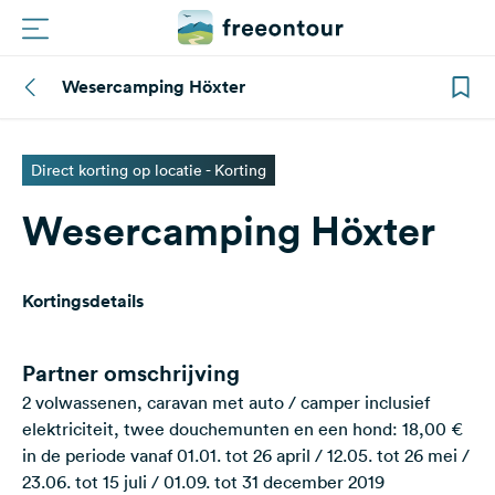
Wesercamping Höxter
Routes
Campings
Direct korting op locatie - Korting
Wesercamping Höxter
Magazine
Partners
Kortingsdetails
Registreren
Inloggen
Partner omschrijving
2 volwassenen, caravan met auto / camper inclusief
elektriciteit, twee douchemunten en een hond: 18,00 €
Nieuwsbrief
in de periode vanaf 01.01. tot 26 april / 12.05. tot 26 mei /
23.06. tot 15 juli / 01.09. tot 31 december 2019
Vragen &