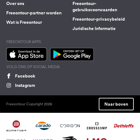
Over ons
Freeontour-
gebruiksvoorwaarden
Freeontour-partner worden
Freeontour-privacybeleid
Wat is Freeontour
Juridische Informatie
FREEONTOUR APPS
VOLG ONS OP SOCIAL MEDIA
Facebook
Instagram
Naar boven
Freeontour Copyright 2026