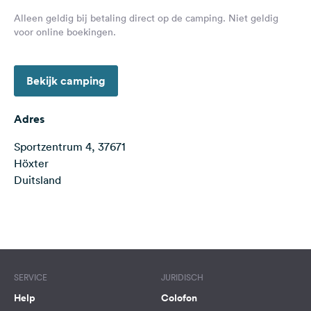
Feedback
Alleen geldig bij betaling direct op de camping. Niet geldig
voor online boekingen.
Taal:
Nederlands
Bekijk camping
Volg
ons
Adres
op
social
Sportzentrum 4, 37671
media
Höxter
Duitsland
Facebook
Instagram
Terms of use
© 1987–2026 HERE
SERVICE
JURIDISCH
Help
Colofon