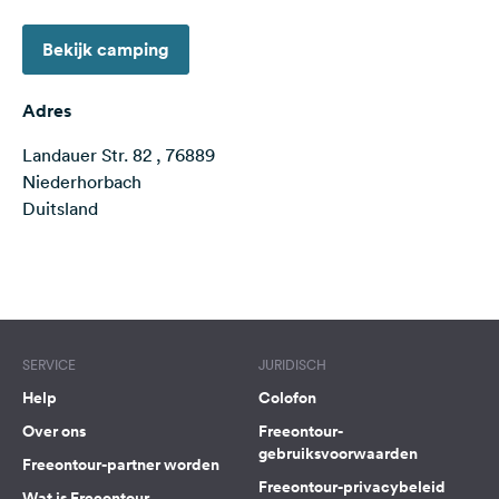
Feedback
Bekijk camping
Taal:
Nederlands
Adres
Landauer Str. 82 , 76889
Volg
ons
Niederhorbach
op
Duitsland
social
media
Terms of use
© 1987–2026 HERE
Facebook
Instagram
SERVICE
JURIDISCH
Help
Colofon
Over ons
Freeontour-
gebruiksvoorwaarden
Freeontour-partner worden
Freeontour-privacybeleid
Wat is Freeontour