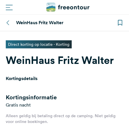
WeinHaus Fritz Walter
Routes
Campings
Direct korting op locatie - Korting
WeinHaus Fritz Walter
Magazine
Partners
Kortingsdetails
Registreren
Inloggen
Kortingsinformatie
Gratis nacht
Alleen geldig bij betaling direct op de camping. Niet geldig
Nieuwsbrief
voor online boekingen.
Vragen &