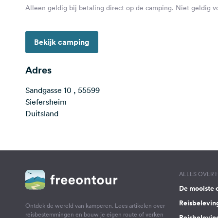
Alleen geldig bij betaling direct op de camping. Niet geldig 
Bekijk camping
Adres
Sandgasse 10 , 55599
Siefersheim
Duitsland
ALLES OVER
De mooiste 
Reisbelevin
Ontdek de wereld van kamperen. Lees artikelen over
reisbestemmingen en bouw je eigen route of verken
Reisbelevin