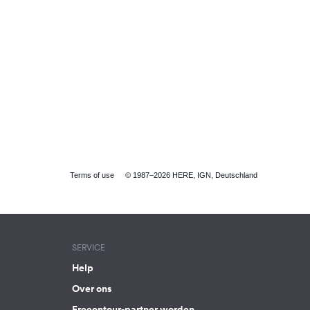
Terms of use
© 1987–2026 HERE, IGN, Deutschland
SERVICE
Help
Over ons
Freeontour-partner worden