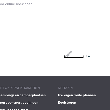
voor online boekingen.
1 km
 HET ONDERWERP KAMPEREN
MEEDOEN
campings en camperplaatsen
Uw eigen route plannen
gen voor sportievelingen
Registreren
gen voor genieters