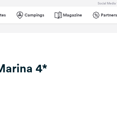
Social Media
tes
Campings
Magazine
Partners
arina 4*