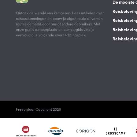
De mooiste 
Reisbelevin
Ontdek de wereld van kamperen. Lees artikelen over
reisbestemmingen en bouw je eigen route of verken
Reisbelevin
routes gemaakt door ons of andere gebruikers. Met
Reisbelevin
onze gratis camperplaats- en campergids vind je
eenvoudig je volgende overnachtingsplek.
Reisbeleving
Freeontour Copyright 2026