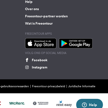
Help
Over ons
Freeontour-partner worden
Wat is Freeontour
FREEONTOUR APPS
VOLG ONS OP SOCIAL MEDIA
Facebook
Instagram
-gebruiksvoorwaarden
Freeontour-privacybeleid
Juridische Informatie
Help