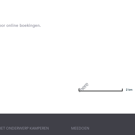
voor online boekingen.
2 km
 HET ONDERWERP KAMPEREN
MEEDOEN