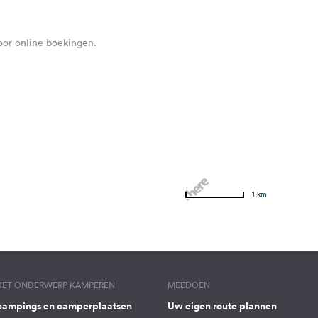
voor online boekingen.
1 km
 HET ONDERWERP KAMPEREN
MEEDOEN
campings en camperplaatsen
Uw eigen route plannen