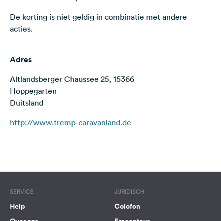
Feedback
De korting is niet geldig in combinatie met andere
acties.
Taal:
Nederlands
Adres
Volg
ons
Altlandsberger Chaussee 25, 15366
op
Hoppegarten
social
Duitsland
media
http://www.tremp-caravanland.de
Facebook
Instagram
Terms of use
© 1987–2026 HERE
SERVICE
JURIDISCH
Help
Colofon