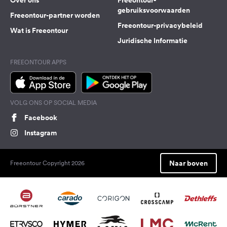
Over ons
Freeontour-
gebruiksvoorwaarden
Freeontour-partner worden
Freeontour-privacybeleid
Wat is Freeontour
Juridische Informatie
FREEONTOUR APPS
VOLG ONS OP SOCIAL MEDIA
Facebook
Instagram
Naar boven
Freeontour Copyright 2026