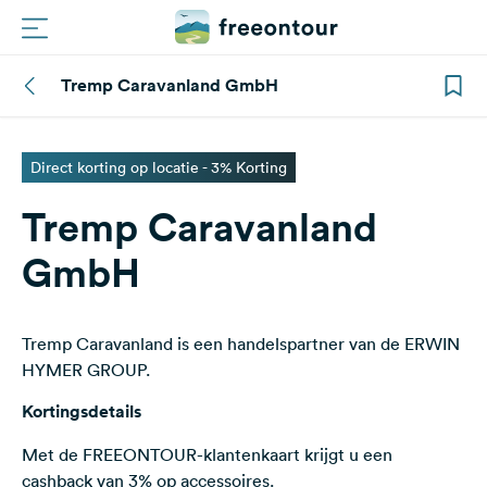
Tremp Caravanland GmbH
Routes
Campings
Direct korting op locatie - 3% Korting
Tremp Caravanland
Magazine
GmbH
Partners
Tremp Caravanland is een handelspartner van de ERWIN
Registreren
Inloggen
HYMER GROUP.
Kortingsdetails
Nieuwsbrief
Met de FREEONTOUR-klantenkaart krijgt u een
cashback van 3% op accessoires.
Vragen &