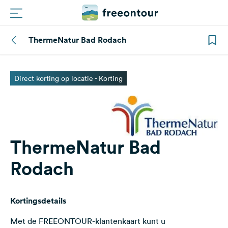
ThermeNatur Bad Rodach
Routes
Campings
Direct korting op locatie - Korting
Magazine
Partners
ThermeNatur Bad
Rodach
Registreren
Inloggen
Kortingsdetails
Nieuwsbrief
Met de FREEONTOUR-klantenkaart kunt u
Vragen &