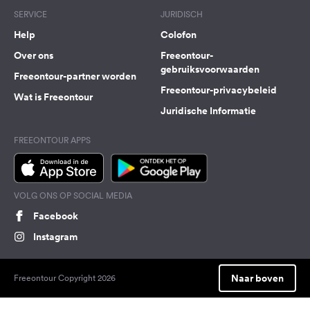
SERVICE
JURIDISCH
Help
Colofon
Over ons
Freeontour-
gebruiksvoorwaarden
Freeontour-partner worden
Freeontour-privacybeleid
Wat is Freeontour
Juridische Informatie
FREEONTOUR APPS
VOLG ONS OP SOCIAL MEDIA
Facebook
Instagram
Naar boven
Freeontour Copyright 2026