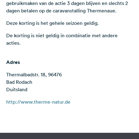
gebruikmaken van de actie 3 dagen blijven en slechts 2
Feedback
dagen betalen op de caravanstalling Thermenaue.
Taal:
Deze korting is het gehele seizoen geldig.
Nederlands
De korting is niet geldig in combinatie met andere
acties.
Volg
ons
op
social
Adres
media
Thermalbadstr. 18, 96476
Facebook
Bad Rodach
Duitsland
Instagram
http://www.therme-natur.de
Terms of use
© 1987–2026 HERE