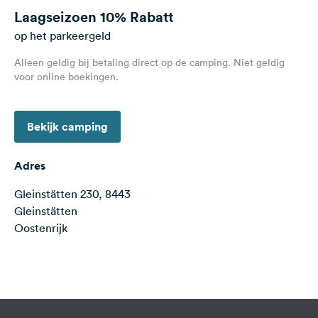
Feedback
Laagseizoen
10% Rabatt
op het parkeergeld
Taal:
Nederlands
Alleen geldig bij betaling direct op de camping. Niet geldig
voor online boekingen.
Volg
ons
Bekijk camping
op
social
media
Adres
Facebook
Gleinstätten 230, 8443
Gleinstätten
Instagram
Oostenrijk
Terms of use
© 1987–2026 HERE