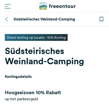
Südsteirisches Weinland-Camping
Routes
Campings
Direct korting op locatie - 10% Korting
Südsteirisches
Magazine
Weinland-Camping
Partners
Kortingsdetails
Registreren
Inloggen
Hoogseizoen
10% Rabatt
op het parkeergeld
Nieuwsbrief
Vragen &