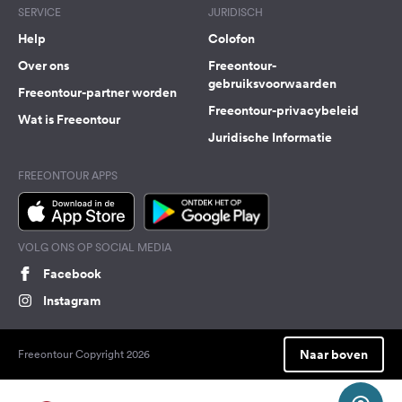
SERVICE
JURIDISCH
Help
Colofon
Over ons
Freeontour-
gebruiksvoorwaarden
Freeontour-partner worden
Freeontour-privacybeleid
Wat is Freeontour
Juridische Informatie
FREEONTOUR APPS
VOLG ONS OP SOCIAL MEDIA
Facebook
Instagram
Naar boven
Freeontour Copyright 2026