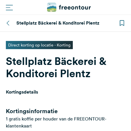
Stellplatz Bäckerei & Konditorei Plentz
Routes
Campings
Direct korting op locatie - Korting
Stellplatz Bäckerei &
Magazine
Konditorei Plentz
Partners
Kortingsdetails
Registreren
Inloggen
Kortingsinformatie
1 gratis koffie per houder van de FREEONTOUR-
Nieuwsbrief
klantenkaart
Vragen &