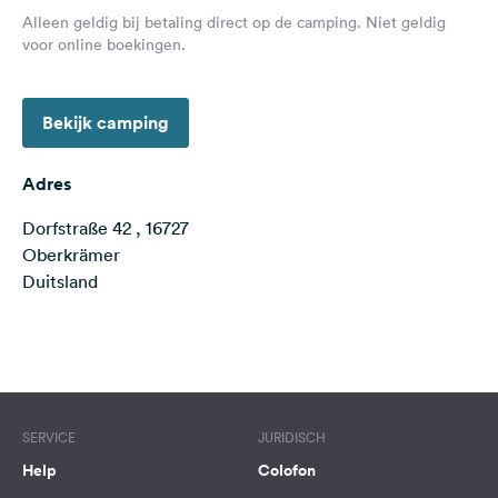
Feedback
Alleen geldig bij betaling direct op de camping. Niet geldig
voor online boekingen.
Taal:
Nederlands
Bekijk camping
Volg
ons
Adres
op
social
Dorfstraße 42 , 16727
media
Oberkrämer
Duitsland
Facebook
Instagram
Terms of use
© 1987–2026 HERE
SERVICE
JURIDISCH
Help
Colofon