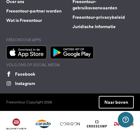
Over ons
Freeontour-
gebruiksvoorwaarden
Freeontour-partner worden
Freeontour-privacybeleid
Wat is Freeontour
Juridische Informatie
FREEONTOUR APPS
VOLG ONS OP SOCIAL MEDIA
Facebook
Instagram
Naar boven
Freeontour Copyright 2026