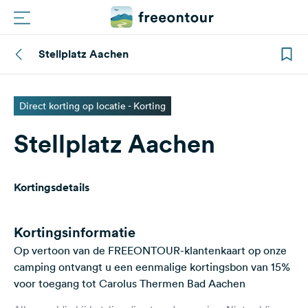
Stellplatz Aachen
Routes
Campings
Direct korting op locatie - Korting
Stellplatz Aachen
Magazine
Partners
Kortingsdetails
Registreren
Inloggen
Kortingsinformatie
Op vertoon van de FREEONTOUR-klantenkaart op onze
camping ontvangt u een eenmalige kortingsbon van 15%
Nieuwsbrief
voor toegang tot Carolus Thermen Bad Aachen
Vragen &