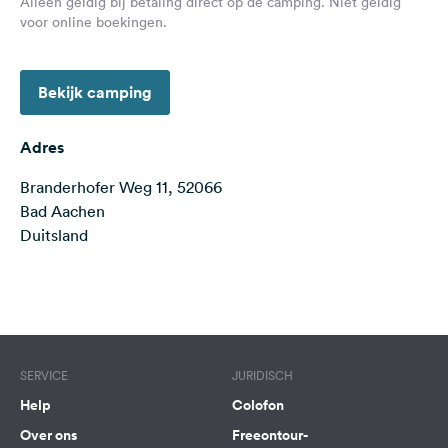
Alleen geldig bij betaling direct op de camping. Niet geldig
Feedback
voor online boekingen.
Taal:
Nederlands
Bekijk camping
Volg
Adres
ons
op
Branderhofer Weg 11, 52066
social
Bad Aachen
media
Duitsland
Facebook
Instagram
Terms of use
© 1987–2026 HERE
SERVICE
JURIDISCH
Help
Colofon
Over ons
Freeontour-