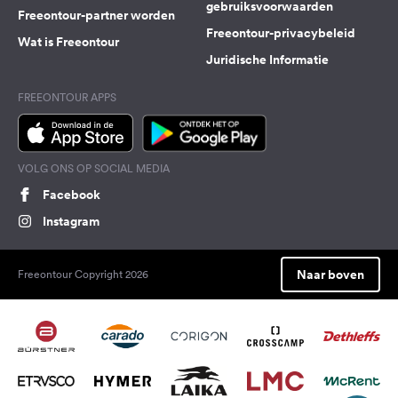
gebruiksvoorwaarden
Freeontour-partner worden
Freeontour-privacybeleid
Wat is Freeontour
Juridische Informatie
FREEONTOUR APPS
VOLG ONS OP SOCIAL MEDIA
Facebook
Instagram
Naar boven
Freeontour Copyright 2026