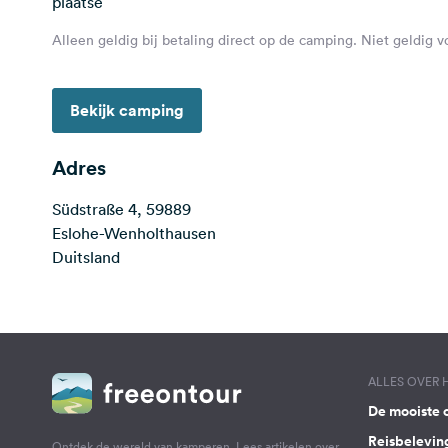
plaatse
Alleen geldig bij betaling direct op de camping. Niet geldig 
Bekijk camping
Adres
Südstraße 4, 59889
Eslohe-Wenholthausen
Duitsland
ALLES OVER
De mooiste 
Reisbelevin
Ontdek de wereld van kamperen. Lees artikelen over