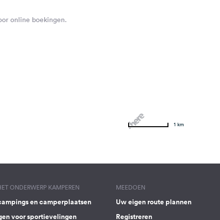
voor online boekingen.
1 km
 HET ONDERWERP KAMPEREN
MEEDOEN
campings en camperplaatsen
Uw eigen route plannen
gen voor sportievelingen
Registreren