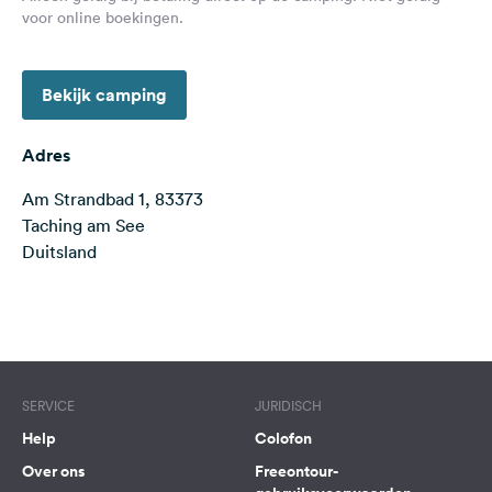
voor online boekingen.
Feedback
Taal:
Nederlands
Bekijk camping
Volg
Adres
ons
op
Am Strandbad 1, 83373
social
Taching am See
media
Duitsland
Facebook
Terms of use
© 1987–2026 HERE
Instagram
SERVICE
JURIDISCH
Help
Colofon
Over ons
Freeontour-