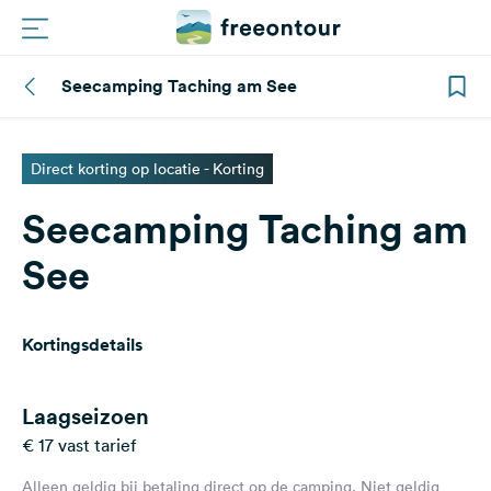
Seecamping Taching am See
Routes
Campings
Direct korting op locatie - Korting
Seecamping Taching am
Magazine
See
Partners
Kortingsdetails
Registreren
Inloggen
Laagseizoen
€ 17 vast tarief
Nieuwsbrief
Alleen geldig bij betaling direct op de camping. Niet geldig
Vragen &