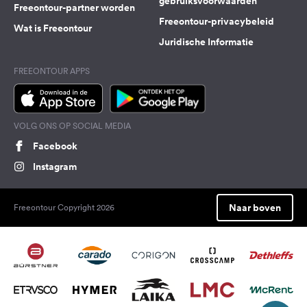
gebruiksvoorwaarden
Freeontour-partner worden
Freeontour-privacybeleid
Wat is Freeontour
Juridische Informatie
FREEONTOUR APPS
VOLG ONS OP SOCIAL MEDIA
Facebook
Instagram
Naar boven
Freeontour Copyright 2026