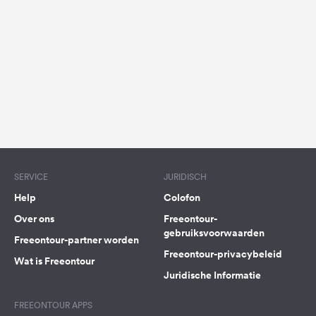
Feedback
Taal:
Nederlands
Volg
ons
op
social
media
SERVICE
JURIDISCH
Facebook
Help
Colofon
Instagram
Over ons
Freeontour-
gebruiksvoorwaarden
Freeontour-partner worden
Freeontour-privacybeleid
Wat is Freeontour
Juridische Informatie
FREEONTOUR APPS