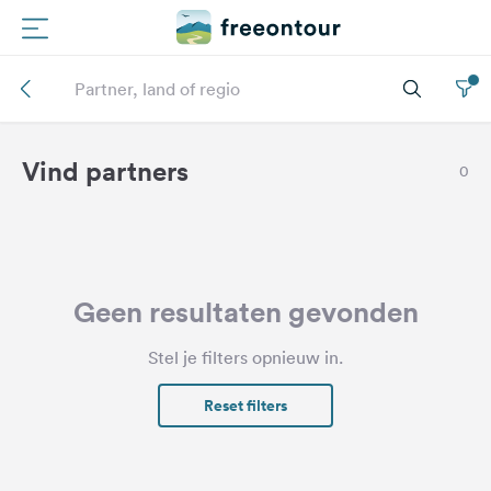
Routes
Campings
Vind partners
0
Magazine
Partners
Geen resultaten gevonden
Registreren
Stel je filters opnieuw in.
Inloggen
Reset filters
Nieuwsbrief
Vragen &