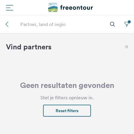
Routes
Campings
Vind partners
0
Magazine
Partners
Geen resultaten gevonden
Registreren
Stel je filters opnieuw in.
Inloggen
Reset filters
Nieuwsbrief
Vragen &