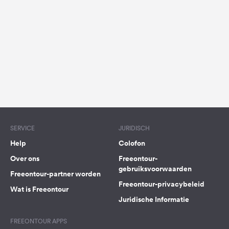
Feedback
Taal:
Nederlands
Volg
ons
op
social
media
SERVICE
JURIDISCH
Facebook
Help
Colofon
Instagram
Over ons
Freeontour-
gebruiksvoorwaarden
Freeontour-partner worden
Freeontour-privacybeleid
Wat is Freeontour
Juridische Informatie
FREEONTOUR APPS