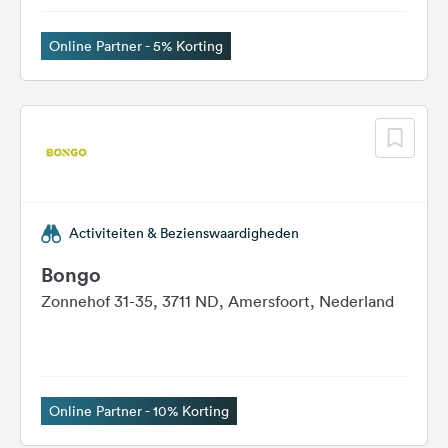
Feedback
Online Partner - 5% Korting
Taal:
Nederlands
Volg
ons
op
social
media
Activiteiten & Bezienswaardigheden
Facebook
Bongo
Instagram
Zonnehof 31-35, 3711 ND, Amersfoort, Nederland
Online Partner - 10% Korting