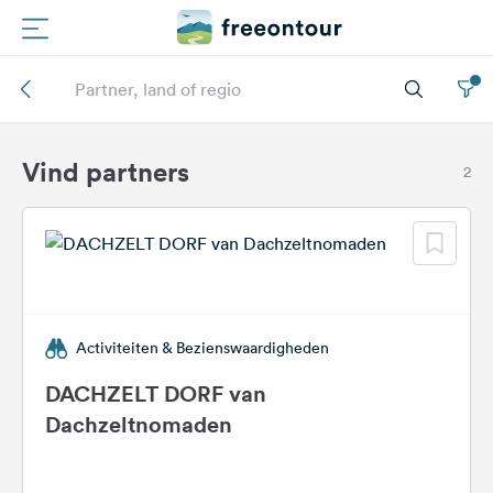
Routes
Campings
Vind partners
2
Magazine
Partners
Activiteiten & Bezienswaardigheden
Registreren
Inloggen
DACHZELT DORF van
Dachzeltnomaden
Nieuwsbrief
Vragen &