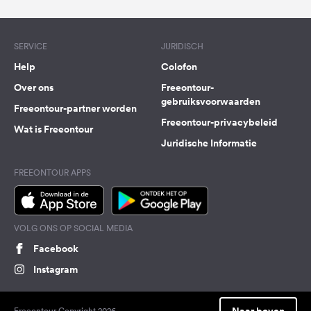
SERVICE
JURIDISCH
Help
Colofon
Over ons
Freeontour-
gebruiksvoorwaarden
Freeontour-partner worden
Freeontour-privacybeleid
Wat is Freeontour
Juridische Informatie
FREEONTOUR APPS
VOLG ONS OP SOCIAL MEDIA
Facebook
Instagram
Naar boven
Freeontour Copyright 2026