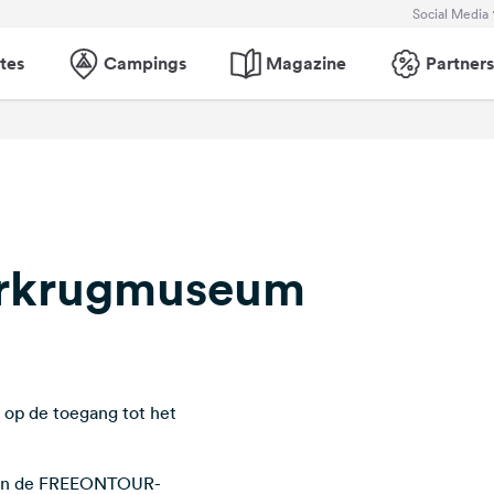
Social Media
tes
Campings
Magazine
Partners
erkrugmuseum
 op de toegang tot het
n van de FREEONTOUR-