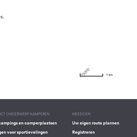
s.
1 km
 HET ONDERWERP KAMPEREN
MEEDOEN
campings en camperplaatsen
Uw eigen route plannen
gen voor sportievelingen
Registreren