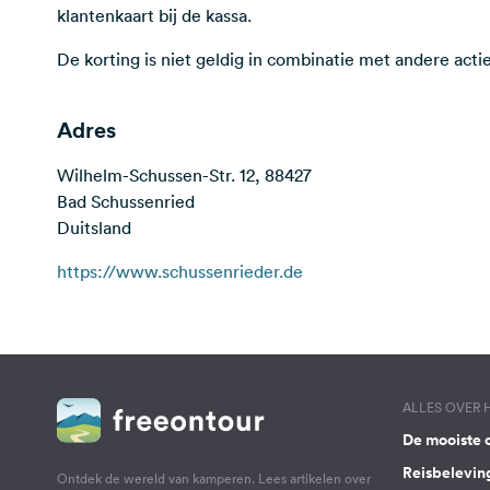
klantenkaart bij de kassa.
De korting is niet geldig in combinatie met andere actie
Adres
Wilhelm-Schussen-Str. 12, 88427
Bad Schussenried
Duitsland
https://www.schussenrieder.de
ALLES OVER
De mooiste 
Reisbelevin
Ontdek de wereld van kamperen. Lees artikelen over