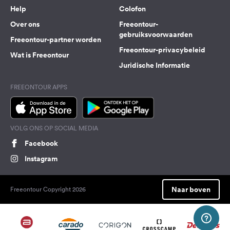
Help
Colofon
Over ons
Freeontour-
gebruiksvoorwaarden
Freeontour-partner worden
Freeontour-privacybeleid
Wat is Freeontour
Juridische Informatie
FREEONTOUR APPS
VOLG ONS OP SOCIAL MEDIA
Facebook
Instagram
Naar boven
Freeontour Copyright 2026