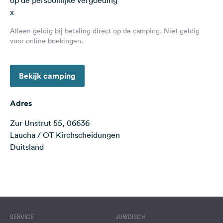
op de persoonlijke vergoeding
Feedback
x
Taal:
Alleen geldig bij betaling direct op de camping. Niet geldig
Nederlands
voor online boekingen.
Volg
Bekijk camping
ons
op
social
Adres
media
Zur Unstrut 55, 06636
Facebook
Laucha / OT Kirchscheidungen
Duitsland
Instagram
Terms of use
© 1987–2026 HERE
SERVICE
JURIDISCH