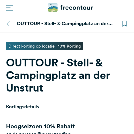
OUTTOUR - Stell- & Campingplatz an der
Routes
Unstrut
Campings
Direct korting op locatie - 10% Korting
OUTTOUR - Stell- &
Magazine
Campingplatz an der
Partners
Unstrut
Registreren
Inloggen
Kortingsdetails
Nieuwsbrief
Hoogseizoen
10% Rabatt
Vragen &