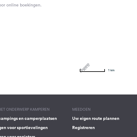
voor online boekingen.
1 km
 HET ONDERWERP KAMPEREN
MEEDOEN
campings en camperplaatsen
Uw eigen route plannen
gen voor sportievelingen
Registreren
gen voor genieters