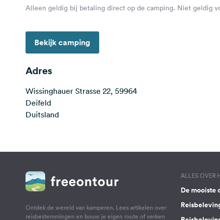
Alleen geldig bij betaling direct op de camping. Niet geldig 
Bekijk camping
Adres
Wissinghauer Strasse 22, 59964
Deifeld
Duitsland
ALLES OVER
De mooiste 
Reisbelevin
Ontdek de wereld van kamperen. Lees artikelen over
reisbestemmingen en bouw je eigen route of verken
Reisbelevin