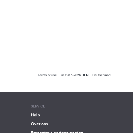
Terms of use
© 1987–2026 HERE, Deutschland
SERVICE
Help
Over ons
Freeontour-partner worden